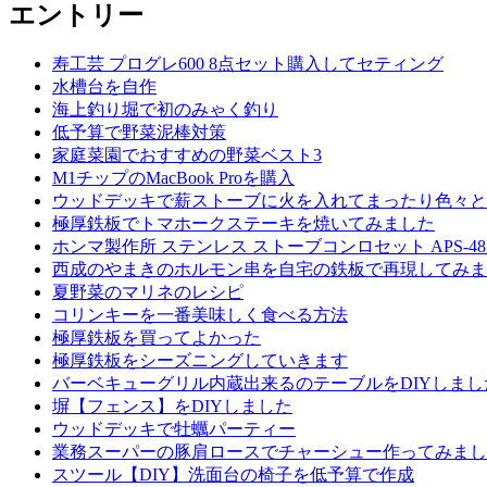
エントリー
寿工芸 プログレ600 8点セット購入してセティング
水槽台を自作
海上釣り堀で初のみゃく釣り
低予算で野菜泥棒対策
家庭菜園でおすすめの野菜ベスト3
M1チップのMacBook Proを購入
ウッドデッキで薪ストーブに火を入れてまったり色々と
極厚鉄板でトマホークステーキを焼いてみました
ホンマ製作所 ステンレス ストーブコンロセット APS-4
西成のやまきのホルモン串を自宅の鉄板で再現してみま
夏野菜のマリネのレシピ
コリンキーを一番美味しく食べる方法
極厚鉄板を買ってよかった
極厚鉄板をシーズニングしていきます
バーベキューグリル内蔵出来るのテーブルをDIYしまし
塀【フェンス】をDIYしました
ウッドデッキで牡蠣パーティー
業務スーパーの豚肩ロースでチャーシュー作ってみまし
スツール【DIY】洗面台の椅子を低予算で作成