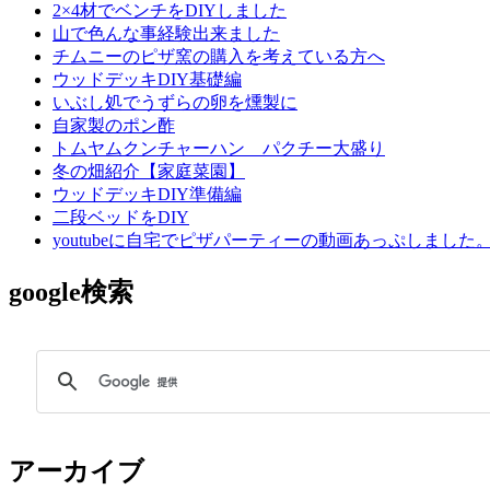
2×4材でベンチをDIYしました
山で色んな事経験出来ました
チムニーのピザ窯の購入を考えている方へ
ウッドデッキDIY基礎編
いぶし処でうずらの卵を燻製に
自家製のポン酢
トムヤムクンチャーハン パクチー大盛り
冬の畑紹介【家庭菜園】
ウッドデッキDIY準備編
二段ベッドをDIY
youtubeに自宅でピザパーティーの動画あっぷしました
google検索
アーカイブ