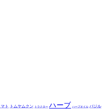
ハーブ
トマト
トムヤムクン
バジル
トラクター
ハーブオイル