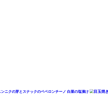
。
。
ニンニクの芽とスナックのペペロンチーノ
白菜の塩漬け