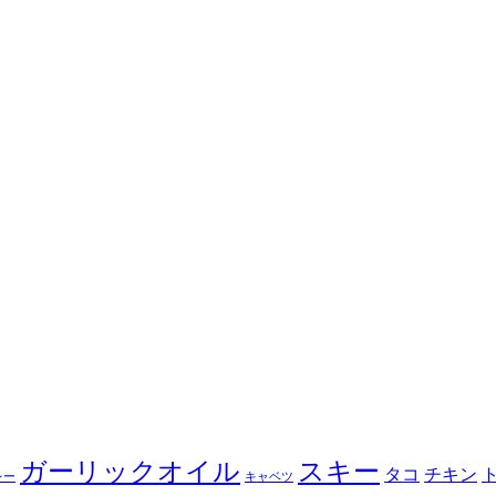
ガーリックオイル
スキー
タコ
チキン
レー
キャベツ