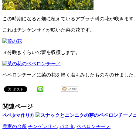
この時期になると畑に植えているアブラナ科の花が咲きます
これはチンゲンサイが咲いた菜の花です。
３分咲きくらいの蕾を収穫します。
ペペロンチーノに菜の花を軽く塩もみしたものをのせました
関連ページ
ペペタマ作り方
農家の台所
チンゲンサイ
,
パスタ
,
ペペロンチーノ