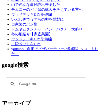
山で色んな事経験出来ました
チムニーのピザ窯の購入を考えている方へ
ウッドデッキDIY基礎編
いぶし処でうずらの卵を燻製に
自家製のポン酢
トムヤムクンチャーハン パクチー大盛り
冬の畑紹介【家庭菜園】
ウッドデッキDIY準備編
二段ベッドをDIY
youtubeに自宅でピザパーティーの動画あっぷしまし
た。
google検索
アーカイブ