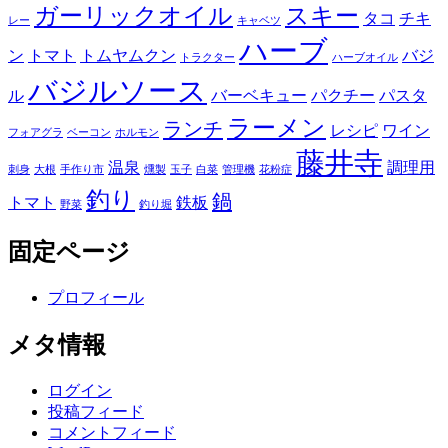
ガーリックオイル
スキー
タコ
チキ
レー
キャベツ
ハーブ
ン
トマト
トムヤムクン
バジ
トラクター
ハーブオイル
バジルソース
ル
バーベキュー
パクチー
パスタ
ラーメン
ランチ
レシピ
ワイン
フォアグラ
ベーコン
ホルモン
藤井寺
温泉
調理用
刺身
大根
手作り市
燻製
玉子
白菜
管理機
花粉症
釣り
鍋
トマト
鉄板
野菜
釣り堀
固定ページ
プロフィール
メタ情報
ログイン
投稿フィード
コメントフィード