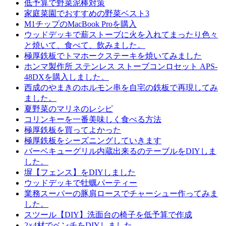
低予算で野菜泥棒対策
家庭菜園でおすすめの野菜ベスト3
M1チップのMacBook Proを購入
ウッドデッキで薪ストーブに火を入れてまったり色々
と焼いて、食べて、飲みました。
極厚鉄板でトマホークステーキを焼いてみました
ホンマ製作所 ステンレス ストーブコンロセット APS-
48DXを購入しました。
西成のやまきのホルモン串を自宅の鉄板で再現してみ
ました。
夏野菜のマリネのレシピ
コリンキーを一番美味しく食べる方法
極厚鉄板を買ってよかった
極厚鉄板をシーズニングしていきます
バーベキューグリル内蔵出来るのテーブルをDIYしま
した。
塀【フェンス】をDIYしました
ウッドデッキで牡蠣パーティー
業務スーパーの豚肩ロースでチャーシュー作ってみま
した。
スツール【DIY】洗面台の椅子を低予算で作成
2×4材でベンチをDIYしました