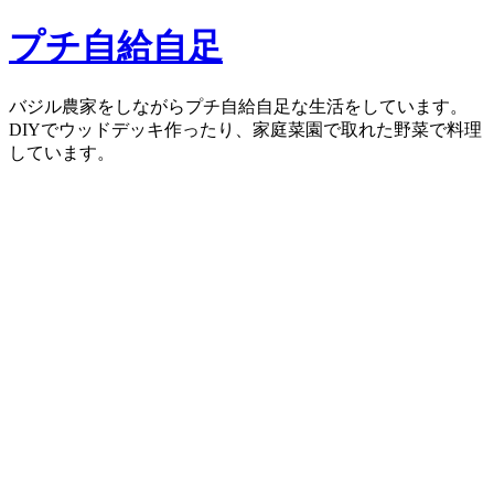
コ
プチ自給自足
ン
テ
ン
バジル農家をしながらプチ自給自足な生活をしています。
ツ
DIYでウッドデッキ作ったり、家庭菜園で取れた野菜で料理
へ
しています。
ス
キ
ッ
プ