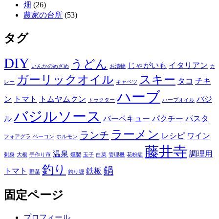
畑
(26)
農家の台所
(53)
タグ
DIY
うどん
じゃがいも
イタリアン
いんかのめざめ
お漬物
カ
ガーリックオイル
スキー
タコ
チキ
レー
キャベツ
ハーブ
ン
トマト
トムヤムクン
バジ
トラクター
ハーブオイル
バジルソース
ル
バーベキュー
パクチー
パスタ
ラーメン
ランチ
レシピ
ワイン
フォアグラ
ベーコン
ホルモン
藤井寺
温泉
調理用
刺身
大根
手作り市
燻製
玉子
白菜
管理機
花粉症
釣り
鍋
トマト
鉄板
野菜
釣り堀
固定ページ
プロフィール