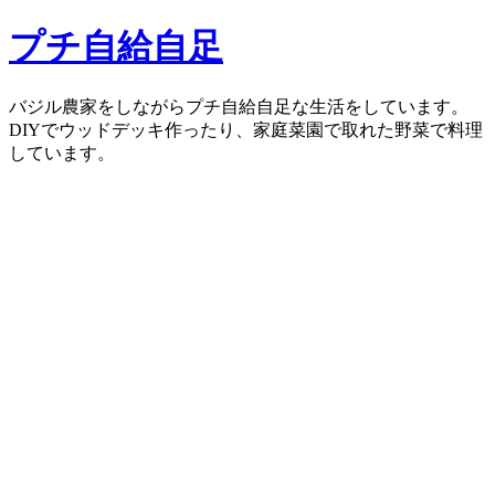
コ
プチ自給自足
ン
テ
ン
バジル農家をしながらプチ自給自足な生活をしています。
ツ
DIYでウッドデッキ作ったり、家庭菜園で取れた野菜で料理
へ
しています。
ス
キ
ッ
プ