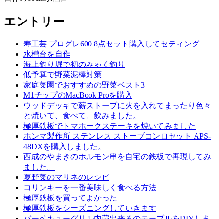
エントリー
寿工芸 プログレ600 8点セット購入してセティング
水槽台を自作
海上釣り堀で初のみゃく釣り
低予算で野菜泥棒対策
家庭菜園でおすすめの野菜ベスト3
M1チップのMacBook Proを購入
ウッドデッキで薪ストーブに火を入れてまったり色々
と焼いて、食べて、飲みました。
極厚鉄板でトマホークステーキを焼いてみました
ホンマ製作所 ステンレス ストーブコンロセット APS-
48DXを購入しました。
西成のやまきのホルモン串を自宅の鉄板で再現してみ
ました。
夏野菜のマリネのレシピ
コリンキーを一番美味しく食べる方法
極厚鉄板を買ってよかった
極厚鉄板をシーズニングしていきます
バーベキューグリル内蔵出来るのテーブルをDIYしま