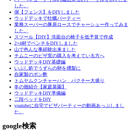
した。
塀【フェンス】をDIYしました
ウッドデッキで牡蠣パーティー
業務スーパーの豚肩ロースでチャーシュー作ってみま
した。
スツール【DIY】洗面台の椅子を低予算で作成
2×4材でベンチをDIYしました
山で色んな事経験出来ました
チムニーのピザ窯の購入を考えている方へ
ウッドデッキDIY基礎編
いぶし処でうずらの卵を燻製に
自家製のポン酢
トムヤムクンチャーハン パクチー大盛り
冬の畑紹介【家庭菜園】
ウッドデッキDIY準備編
二段ベッドをDIY
youtubeに自宅でピザパーティーの動画あっぷしまし
た。
google検索