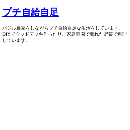
コ
プチ自給自足
ン
テ
ン
バジル農家をしながらプチ自給自足な生活をしています。
ツ
DIYでウッドデッキ作ったり、家庭菜園で取れた野菜で料理
へ
しています。
ス
キ
ッ
プ