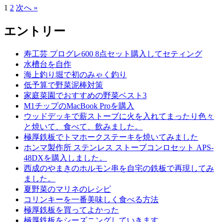
1
2
次へ »
投
稿
エントリー
ナ
寿工芸 プログレ600 8点セット購入してセティング
ビ
水槽台を自作
ゲ
海上釣り堀で初のみゃく釣り
低予算で野菜泥棒対策
ー
家庭菜園でおすすめの野菜ベスト3
シ
M1チップのMacBook Proを購入
ウッドデッキで薪ストーブに火を入れてまったり色々
ョ
と焼いて、食べて、飲みました。
ン
極厚鉄板でトマホークステーキを焼いてみました
ホンマ製作所 ステンレス ストーブコンロセット APS-
48DXを購入しました。
西成のやまきのホルモン串を自宅の鉄板で再現してみ
ました。
夏野菜のマリネのレシピ
コリンキーを一番美味しく食べる方法
極厚鉄板を買ってよかった
極厚鉄板をシーズニングしていきます