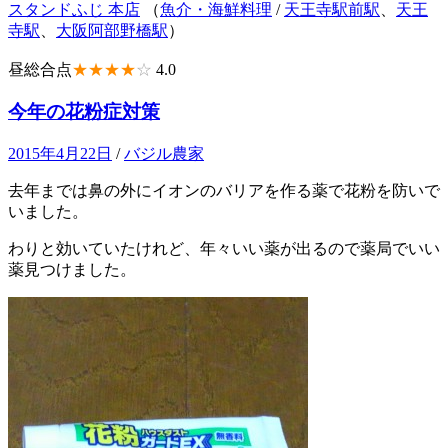
スタンドふじ 本店
（
魚介・海鮮料理
/
天王寺駅前駅
、
天王
寺駅
、
大阪阿部野橋駅
）
昼総合点
★★★★
☆
4.0
今年の花粉症対策
2015年4月22日
/
バジル農家
去年までは鼻の外にイオンのバリアを作る薬で花粉を防いで
いました。
わりと効いていたけれど、年々いい薬が出るので薬局でいい
薬見つけました。