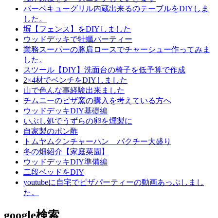
バーベキューグリル内蔵出来るのテーブルをDIYしま
した。
塀【フェンス】をDIYしました
ウッドデッキで牡蠣パーティー
業務スーパーの豚肩ロースでチャーシュー作ってみま
した。
スツール【DIY】洗面台の椅子を低予算で作成
2×4材でベンチをDIYしました
山で色んな事経験出来ました
チムニーのピザ窯の購入を考えている方へ
ウッドデッキDIY基礎編
いぶし処でうずらの卵を燻製に
自家製のポン酢
トムヤムクンチャーハン パクチー大盛り
冬の畑紹介【家庭菜園】
ウッドデッキDIY準備編
二段ベッドをDIY
youtubeに自宅でピザパーティーの動画あっぷしまし
た。
google検索