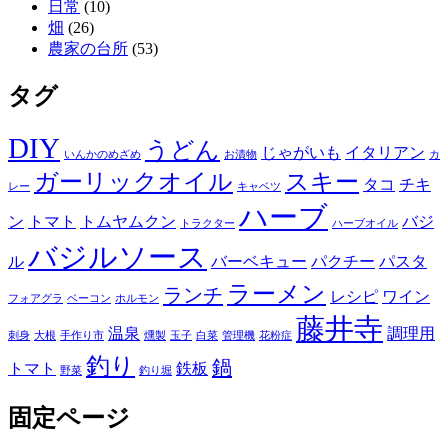
日常
(10)
畑
(26)
農家の台所
(53)
タグ
DIY
うどん
じゃがいも
イタリアン
いんかのめざめ
お漬物
カ
ガーリックオイル
スキー
タコ
チキ
レー
キャベツ
ハーブ
ン
トマト
トムヤムクン
バジ
トラクター
ハーブオイル
バジルソース
ル
バーベキュー
パクチー
パスタ
ラーメン
ランチ
レシピ
ワイン
フォアグラ
ベーコン
ホルモン
藤井寺
温泉
調理用
刺身
大根
手作り市
燻製
玉子
白菜
管理機
花粉症
釣り
鍋
トマト
鉄板
野菜
釣り堀
固定ページ