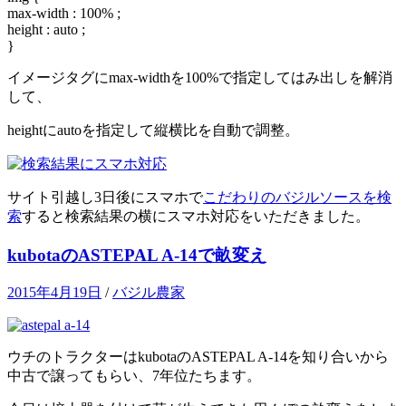
max-width : 100% ;
height : auto ;
}
イメージタグにmax-widthを100%で指定してはみ出しを解消
して、
heightにautoを指定して縦横比を自動で調整。
サイト引越し3日後にスマホで
こだわりのバジルソースを検
索
すると検索結果の横にスマホ対応をいただきました。
kubotaのASTEPAL A-14で畝変え
2015年4月19日
/
バジル農家
ウチのトラクターはkubotaのASTEPAL A-14を知り合いから
中古で譲ってもらい、7年位たちます。