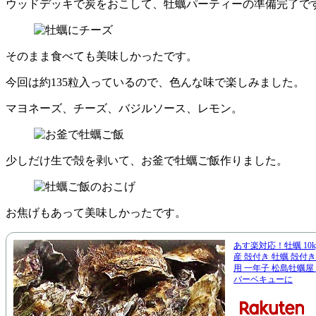
ウッドデッキで炭をおこして、牡蠣パーティーの準備完了で
そのまま食べても美味しかったです。
今回は約135粒入っているので、色んな味で楽しみました。
マヨネーズ、チーズ、バジルソース、レモン。
少しだけ生で殻を剥いて、お釜で牡蠣ご飯作りました。
お焦げもあって美味しかったです。
あす楽対応！牡蠣 10
産 殻付き 牡蠣 殻付き
用 一年子 松島牡蠣屋
バーベキューに