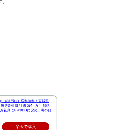
す。
kg（約135粒）送料無料！宮城県
 無選別牡蠣 牡蠣 殻付 カキ 加熱
 お花見にGWBBQに父の日母の日
楽天で購入