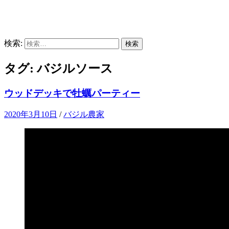
検索:
タグ:
バジルソース
ウッドデッキで牡蠣パーティー
2020年3月10日
/
バジル農家