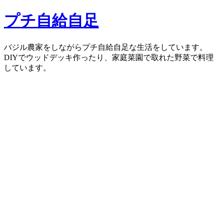
コ
プチ自給自足
ン
テ
ン
バジル農家をしながらプチ自給自足な生活をしています。
ツ
DIYでウッドデッキ作ったり、家庭菜園で取れた野菜で料理
へ
しています。
ス
キ
ッ
プ