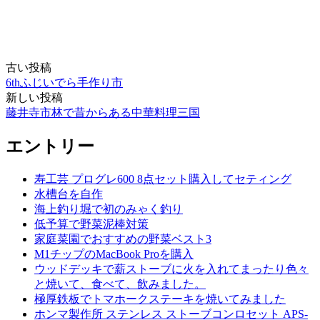
古い投稿
投
6thふじいでら手作り市
稿
新しい投稿
藤井寺市林で昔からある中華料理三国
ナ
ビ
エントリー
ゲ
寿工芸 プログレ600 8点セット購入してセティング
ー
水槽台を自作
シ
海上釣り堀で初のみゃく釣り
低予算で野菜泥棒対策
ョ
家庭菜園でおすすめの野菜ベスト3
ン
M1チップのMacBook Proを購入
ウッドデッキで薪ストーブに火を入れてまったり色々
と焼いて、食べて、飲みました。
極厚鉄板でトマホークステーキを焼いてみました
ホンマ製作所 ステンレス ストーブコンロセット APS-