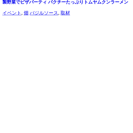
製野菜でピザパーティ
パクチーたっぷりトムヤムクンラーメン
イベント
,
畑
バジルソース
,
取材