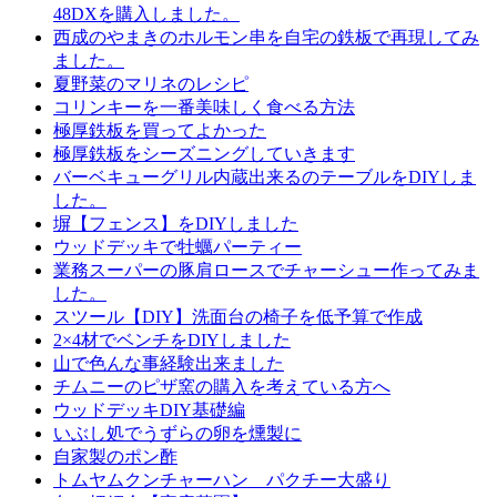
48DXを購入しました。
西成のやまきのホルモン串を自宅の鉄板で再現してみ
ました。
夏野菜のマリネのレシピ
コリンキーを一番美味しく食べる方法
極厚鉄板を買ってよかった
極厚鉄板をシーズニングしていきます
バーベキューグリル内蔵出来るのテーブルをDIYしま
した。
塀【フェンス】をDIYしました
ウッドデッキで牡蠣パーティー
業務スーパーの豚肩ロースでチャーシュー作ってみま
した。
スツール【DIY】洗面台の椅子を低予算で作成
2×4材でベンチをDIYしました
山で色んな事経験出来ました
チムニーのピザ窯の購入を考えている方へ
ウッドデッキDIY基礎編
いぶし処でうずらの卵を燻製に
自家製のポン酢
トムヤムクンチャーハン パクチー大盛り