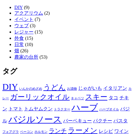
DIY
(9)
アクアリウム
(2)
イベント
(7)
ウェブ
(3)
レジャー
(15)
外食
(15)
日常
(10)
畑
(26)
農家の台所
(53)
タグ
DIY
うどん
じゃがいも
イタリアン
いんかのめざめ
お漬物
カ
ガーリックオイル
スキー
タコ
チキ
レー
キャベツ
ハーブ
ン
トマト
トムヤムクン
バジ
トラクター
ハーブオイル
バジルソース
ル
バーベキュー
パクチー
パスタ
ラーメン
ランチ
レシピ
ワイン
フォアグラ
ベーコン
ホルモン