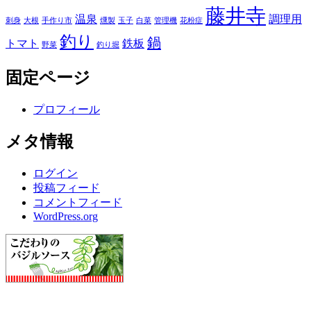
藤井寺
温泉
調理用
刺身
大根
手作り市
燻製
玉子
白菜
管理機
花粉症
釣り
鍋
トマト
鉄板
野菜
釣り堀
固定ページ
プロフィール
メタ情報
ログイン
投稿フィード
コメントフィード
WordPress.org