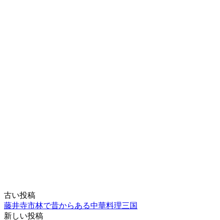
古い投稿
投
藤井寺市林で昔からある中華料理三国
稿
新しい投稿