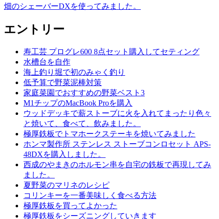
畑のシェーバーDXを使ってみました。
ナ
ビ
エントリー
ゲ
寿工芸 プログレ600 8点セット購入してセティング
ー
水槽台を自作
シ
海上釣り堀で初のみゃく釣り
低予算で野菜泥棒対策
ョ
家庭菜園でおすすめの野菜ベスト3
ン
M1チップのMacBook Proを購入
ウッドデッキで薪ストーブに火を入れてまったり色々
と焼いて、食べて、飲みました。
極厚鉄板でトマホークステーキを焼いてみました
ホンマ製作所 ステンレス ストーブコンロセット APS-
48DXを購入しました。
西成のやまきのホルモン串を自宅の鉄板で再現してみ
ました。
夏野菜のマリネのレシピ
コリンキーを一番美味しく食べる方法
極厚鉄板を買ってよかった
極厚鉄板をシーズニングしていきます