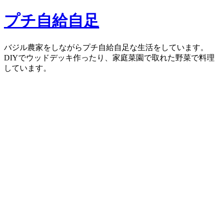
コ
プチ自給自足
ン
テ
ン
バジル農家をしながらプチ自給自足な生活をしています。
ツ
DIYでウッドデッキ作ったり、家庭菜園で取れた野菜で料理
へ
しています。
ス
キ
ッ
プ