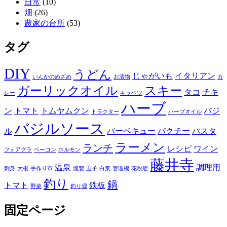
日常
(10)
畑
(26)
農家の台所
(53)
タグ
DIY
うどん
じゃがいも
イタリアン
いんかのめざめ
お漬物
カ
ガーリックオイル
スキー
タコ
チキ
レー
キャベツ
ハーブ
ン
トマト
トムヤムクン
バジ
トラクター
ハーブオイル
バジルソース
ル
バーベキュー
パクチー
パスタ
ラーメン
ランチ
レシピ
ワイン
フォアグラ
ベーコン
ホルモン
藤井寺
温泉
調理用
刺身
大根
手作り市
燻製
玉子
白菜
管理機
花粉症
釣り
鍋
トマト
鉄板
野菜
釣り堀
固定ページ