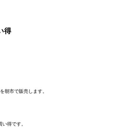
い得
菜を朝市で販売します。
買い得です。