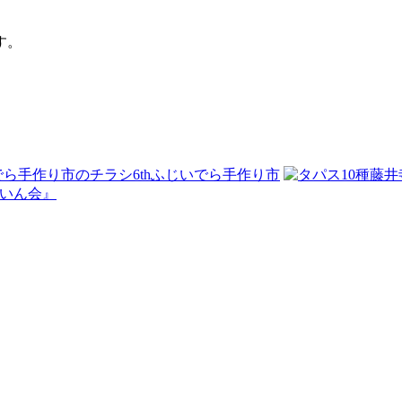
す。
6thふじいでら手作り市
藤井
ろいん会』