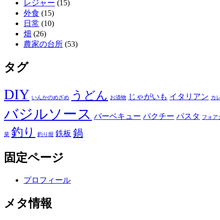
レジャー
(15)
外食
(15)
日常
(10)
畑
(26)
農家の台所
(53)
タグ
DIY
うどん
じゃがいも
イタリアン
いんかのめざめ
お漬物
カ
バジルソース
バーベキュー
パクチー
パスタ
フォア
釣り
鍋
鉄板
菜
釣り堀
固定ページ
プロフィール
メタ情報