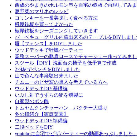
西成のやまきのホルモン串を自宅の鉄板で再現してみま
夏野菜のマリネのレシピ
コリンキーを一番美味しく食べる方法
極厚鉄板を買ってよかった
極厚鉄板をシーズニングしていきます
バーベキューグリル内蔵出来るのテーブルをDIYしまし
塀【フェンス】をDIYしました
ウッドデッキで牡蠣パーティー
業務スーパーの豚肩ロースでチャーシュー作ってみまし
スツール【DIY】洗面台の椅子を低予算で作成
2×4材でベンチをDIYしました
山で色んな事経験出来ました
チムニーのピザ窯の購入を考えている方へ
ウッドデッキDIY基礎編
いぶし処でうずらの卵を燻製に
自家製のポン酢
トムヤムクンチャーハン パクチー大盛り
冬の畑紹介【家庭菜園】
ウッドデッキDIY準備編
二段ベッドをDIY
youtubeに自宅でピザパーティーの動画あっぷしました