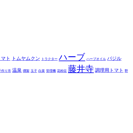
ハーブ
トマト
トムヤムクン
バジル
トラクター
ハーブオイル
藤井寺
温泉
調理用トマト
手作り市
燻製
玉子
白菜
管理機
花粉症
野