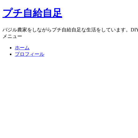
コ
プチ自給自足
ン
テ
ン
バジル農家をしながらプチ自給自足な生活をしています。DI
ツ
メニュー
へ
ホーム
ス
プロフィール
キ
ッ
プ