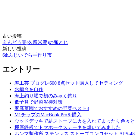
古い投稿
投
えんどう豆(久留米豊)の卵とじ
稿
新しい投稿
6thふじいでら手作り市
ナ
ビ
エントリー
ゲ
寿工芸 プログレ600 8点セット購入してセティング
ー
水槽台を自作
シ
海上釣り堀で初のみゃく釣り
低予算で野菜泥棒対策
ョ
家庭菜園でおすすめの野菜ベスト3
ン
M1チップのMacBook Proを購入
ウッドデッキで薪ストーブに火を入れてまったり色々と
極厚鉄板でトマホークステーキを焼いてみました
ホンマ製作所 ステンレス ストーブコンロセット APS-4