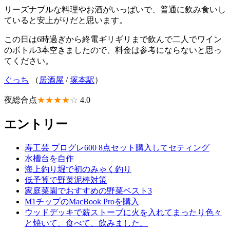
リーズナブルな料理やお酒がいっぱいで、普通に飲み食いし
ていると安上がりだと思います。
この日は6時過ぎから終電ギリギリまで飲んで二人でワイン
のボトル3本空きましたので、料金は参考にならないと思っ
てください。
ぐっち
（
居酒屋
/
塚本駅
）
夜総合点
★★★★
☆
4.0
エントリー
寿工芸 プログレ600 8点セット購入してセティング
水槽台を自作
海上釣り堀で初のみゃく釣り
低予算で野菜泥棒対策
家庭菜園でおすすめの野菜ベスト3
M1チップのMacBook Proを購入
ウッドデッキで薪ストーブに火を入れてまったり色々
と焼いて、食べて、飲みました。