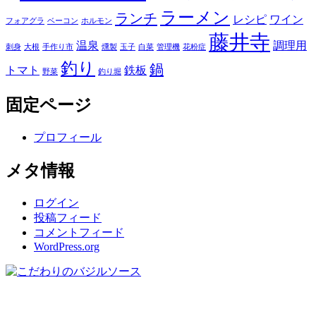
ラーメン
ランチ
レシピ
ワイン
フォアグラ
ベーコン
ホルモン
藤井寺
温泉
調理用
刺身
大根
手作り市
燻製
玉子
白菜
管理機
花粉症
釣り
鍋
トマト
鉄板
野菜
釣り堀
固定ページ
プロフィール
メタ情報
ログイン
投稿フィード
コメントフィード
WordPress.org