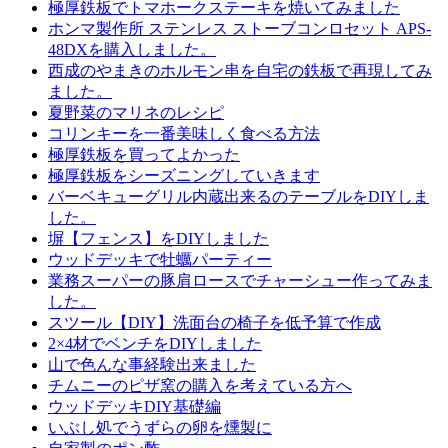
極厚鉄板でトマホークステーキを焼いてみました
ホンマ製作所 ステンレス ストーブコンロセット APS-
48DXを購入しました。
西成のやまきのホルモン串を自宅の鉄板で再現してみ
ました。
夏野菜のマリネのレシピ
コリンキーを一番美味しく食べる方法
極厚鉄板を買ってよかった
極厚鉄板をシーズニングしていきます
バーベキューグリル内蔵出来るのテーブルをDIYしま
した。
塀【フェンス】をDIYしました
ウッドデッキで牡蠣パーティー
業務スーパーの豚肩ロースでチャーシュー作ってみま
した。
スツール【DIY】洗面台の椅子を低予算で作成
2×4材でベンチをDIYしました
山で色んな事経験出来ました
チムニーのピザ窯の購入を考えている方へ
ウッドデッキDIY基礎編
いぶし処でうずらの卵を燻製に