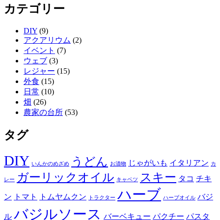
カテゴリー
DIY
(9)
アクアリウム
(2)
イベント
(7)
ウェブ
(3)
レジャー
(15)
外食
(15)
日常
(10)
畑
(26)
農家の台所
(53)
タグ
DIY
うどん
じゃがいも
イタリアン
いんかのめざめ
お漬物
カ
ガーリックオイル
スキー
タコ
チキ
レー
キャベツ
ハーブ
ン
トマト
トムヤムクン
バジ
トラクター
ハーブオイル
バジルソース
ル
バーベキュー
パクチー
パスタ